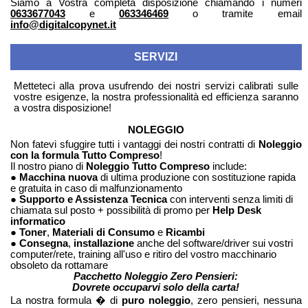
Siamo a Vostra completa disposizione chiamando i numeri
0633677043
e
063346469
o tramite email
info@digitalcopynet.it
SERVIZI
Metteteci alla prova usufrendo dei nostri servizi calibrati sulle
vostre esigenze, la nostra professionalità ed efficienza saranno
a vostra disposizione!
NOLEGGIO
Non fatevi sfuggire tutti i vantaggi dei nostri contratti di
Noleggio
con la formula Tutto Compreso
!
Il nostro piano di
Noleggio Tutto Compreso
include:
●
Macchina nuova
di ultima produzione con sostituzione rapida
e gratuita in caso di malfunzionamento
●
Supporto e Assistenza Tecnica
con interventi senza limiti di
chiamata sul posto + possibilità di promo per
Help Desk
informatico
●
Toner
,
Materiali di Consumo
e
Ricambi
●
Consegna
,
installazione
anche del software/driver sui vostri
computer/rete, training all'uso e ritiro del vostro macchinario
obsoleto da rottamare
Pacchetto Noleggio Zero Pensieri:
Dovrete occuparvi solo della carta!
La nostra formula � di
puro noleggio
, zero pensieri, nessuna