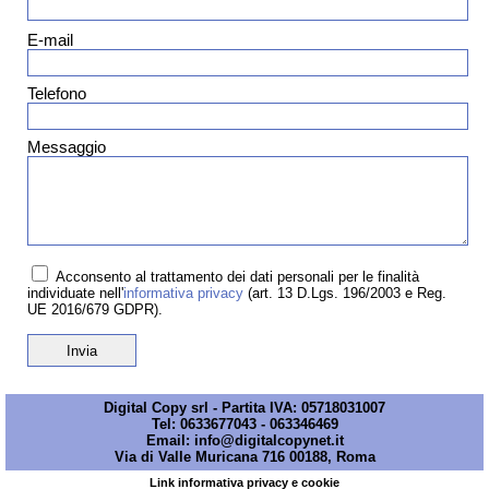
E-mail
Telefono
Messaggio
Acconsento al trattamento dei dati personali per le finalità
individuate nell'
informativa privacy
(art. 13 D.Lgs. 196/2003 e Reg.
UE 2016/679 GDPR).
Digital Copy srl - Partita IVA: 05718031007
Tel:
0633677043
-
063346469
Email:
info@digitalcopynet.it
Via di Valle Muricana 716 00188, Roma
Link informativa privacy e cookie