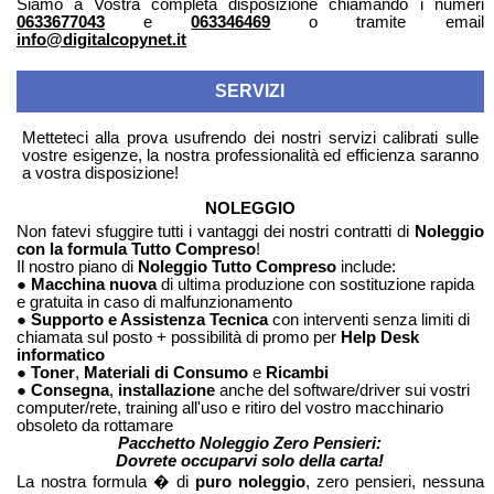
Siamo a Vostra completa disposizione chiamando i numeri
0633677043
e
063346469
o tramite email
info@digitalcopynet.it
SERVIZI
Metteteci alla prova usufrendo dei nostri servizi calibrati sulle
vostre esigenze, la nostra professionalità ed efficienza saranno
a vostra disposizione!
NOLEGGIO
Non fatevi sfuggire tutti i vantaggi dei nostri contratti di
Noleggio
con la formula Tutto Compreso
!
Il nostro piano di
Noleggio Tutto Compreso
include:
●
Macchina nuova
di ultima produzione con sostituzione rapida
e gratuita in caso di malfunzionamento
●
Supporto e Assistenza Tecnica
con interventi senza limiti di
chiamata sul posto + possibilità di promo per
Help Desk
informatico
●
Toner
,
Materiali di Consumo
e
Ricambi
●
Consegna
,
installazione
anche del software/driver sui vostri
computer/rete, training all'uso e ritiro del vostro macchinario
obsoleto da rottamare
Pacchetto Noleggio Zero Pensieri:
Dovrete occuparvi solo della carta!
La nostra formula � di
puro noleggio
, zero pensieri, nessuna