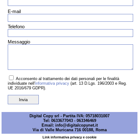
E-mail
Telefono
Messaggio
Acconsento al trattamento dei dati personali per le finalità
individuate nell'
informativa privacy
(art. 13 D.Lgs. 196/2003 e Reg.
UE 2016/679 GDPR).
Digital Copy srl - Partita IVA: 05718031007
Tel:
0633677043
-
063346469
Email:
info@digitalcopynet.it
Via di Valle Muricana 716 00188, Roma
Link informativa privacy e cookie