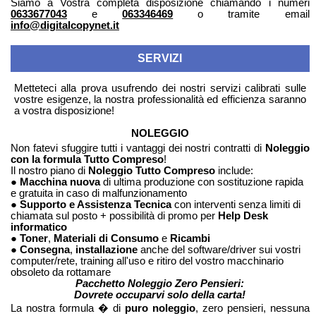
Siamo a Vostra completa disposizione chiamando i numeri
0633677043
e
063346469
o tramite email
info@digitalcopynet.it
SERVIZI
Metteteci alla prova usufrendo dei nostri servizi calibrati sulle
vostre esigenze, la nostra professionalità ed efficienza saranno
a vostra disposizione!
NOLEGGIO
Non fatevi sfuggire tutti i vantaggi dei nostri contratti di
Noleggio
con la formula Tutto Compreso
!
Il nostro piano di
Noleggio Tutto Compreso
include:
●
Macchina nuova
di ultima produzione con sostituzione rapida
e gratuita in caso di malfunzionamento
●
Supporto e Assistenza Tecnica
con interventi senza limiti di
chiamata sul posto + possibilità di promo per
Help Desk
informatico
●
Toner
,
Materiali di Consumo
e
Ricambi
●
Consegna
,
installazione
anche del software/driver sui vostri
computer/rete, training all'uso e ritiro del vostro macchinario
obsoleto da rottamare
Pacchetto Noleggio Zero Pensieri:
Dovrete occuparvi solo della carta!
La nostra formula � di
puro noleggio
, zero pensieri, nessuna