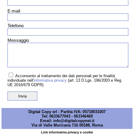
E-mail
Telefono
Messaggio
Acconsento al trattamento dei dati personali per le finalità
individuate nell'
informativa privacy
(art. 13 D.Lgs. 196/2003 e Reg.
UE 2016/679 GDPR).
Digital Copy srl - Partita IVA: 05718031007
Tel:
0633677043
-
063346469
Email:
info@digitalcopynet.it
Via di Valle Muricana 716 00188, Roma
Link informativa privacy e cookie